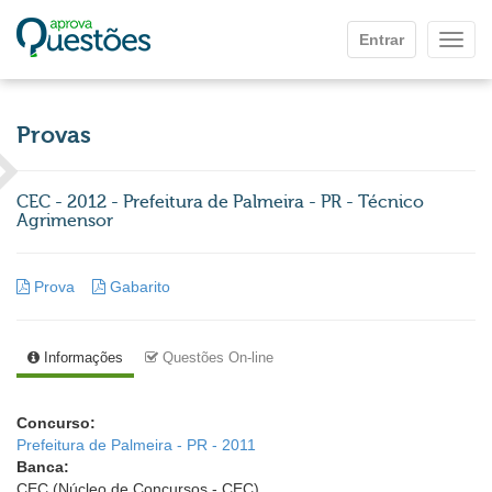
Ir para o conteúdo principal
Entrar
Mostr
Provas
CEC - 2012 - Prefeitura de Palmeira - PR - Técnico
Agrimensor
Prova
Gabarito
Informações
Questões On-line
Concurso:
Prefeitura de Palmeira - PR - 2011
Banca:
CEC (Núcleo de Concursos - CEC)