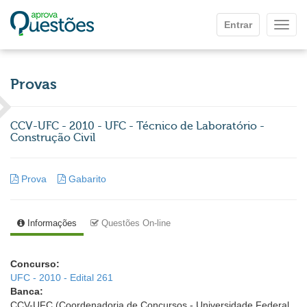
Ir para o conteúdo principal
Entrar
Mostr
Provas
CCV-UFC - 2010 - UFC - Técnico de Laboratório -
Construção Civil
Prova
Gabarito
Informações
Questões On-line
Concurso:
UFC - 2010 - Edital 261
Banca:
CCV-UFC (Coordenadoria de Concursos - Universidade Federal