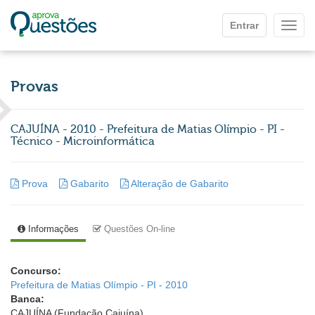
Ir para o conteúdo principal
Entrar
Mostr
Provas
CAJUÍNA - 2010 - Prefeitura de Matias Olímpio - PI -
Técnico - Microinformática
Prova
Gabarito
Alteração de Gabarito
Informações
Questões On-line
Concurso:
Prefeitura de Matias Olímpio - PI - 2010
Banca:
CAJUÍNA (Fundação Cajuína)