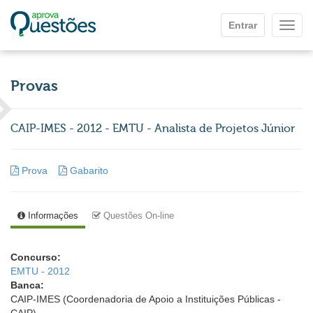
Ir para o conteúdo principal
Entrar
Mostr
Provas
CAIP-IMES - 2012 - EMTU - Analista de Projetos Júnior
Prova
Gabarito
Informações
Questões On-line
Concurso:
EMTU - 2012
Banca:
CAIP-IMES (Coordenadoria de Apoio a Instituições Públicas -