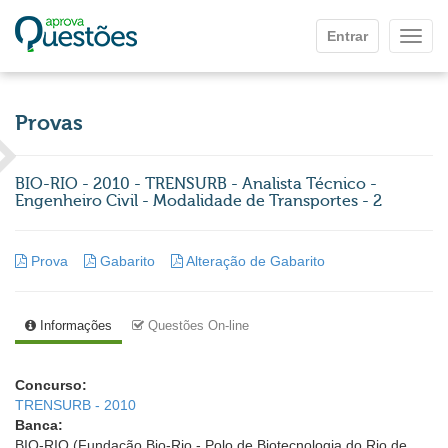
Ir para o conteúdo principal
Entrar
Mostr
Provas
BIO-RIO - 2010 - TRENSURB - Analista Técnico -
Engenheiro Civil - Modalidade de Transportes - 2
Prova
Gabarito
Alteração de Gabarito
Informações
Questões On-line
Concurso:
TRENSURB - 2010
Banca:
BIO-RIO (Fundação Bio-Rio - Polo de Biotecnologia do Rio de