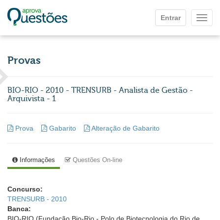
Ir para o conteúdo principal
Entrar
Mostr
Provas
BIO-RIO - 2010 - TRENSURB - Analista de Gestão -
Arquivista - 1
Prova
Gabarito
Alteração de Gabarito
Informações
Questões On-line
Concurso:
TRENSURB - 2010
Banca:
BIO-RIO (Fundação Bio-Rio - Polo de Biotecnologia do Rio de