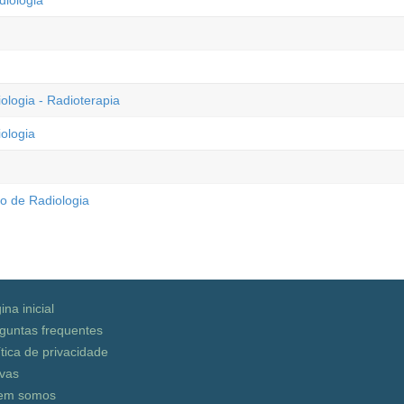
iologia
ogia - Radioterapia
ologia
co de Radiologia
ina inicial
guntas frequentes
ítica de privacidade
vas
em somos