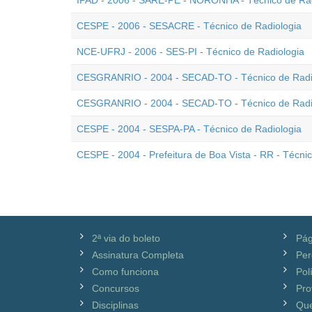
IPAD - 2006 - SARE-PE - NORONHA - Técnico de Rad
CESPE - 2006 - SESACRE - Técnico de Radiologia
NCE-UFRJ - 2006 - SES-PI - Técnico de Radiologia
CESGRANRIO - 2004 - SECAD-TO - Técnico de Radiol
CESGRANRIO - 2004 - SECAD-TO - Técnico de Radi
CESPE - 2004 - SESPA-PA - Técnico de Radiologia
CESPE - 2004 - Prefeitura de Boa Vista - RR - Técni
2ª via do boleto
Pág
Assinatura Completa
Per
Como funciona
Pol
Concursos
Pro
Disciplinas
Qu