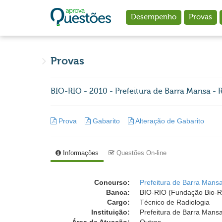
Ir para o conteúdo principal
Desempenho
Provas
Provas
BIO-RIO - 2010 - Prefeitura de Barra Mansa - R
Prova
Gabarito
Alteração de Gabarito
Informações
Questões On-line
Concurso:
Prefeitura de Barra Mansa
Banca:
BIO-RIO (Fundação Bio-Rio
Cargo:
Técnico de Radiologia
Instituição:
Prefeitura de Barra Mansa