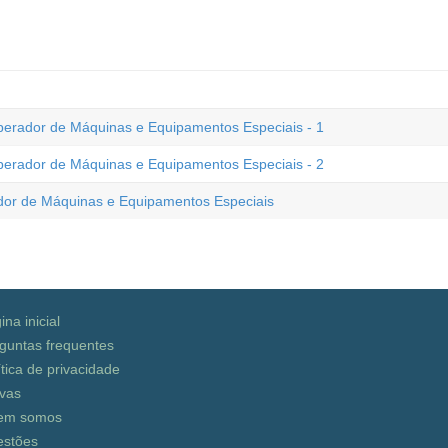
Operador de Máquinas e Equipamentos Especiais - 1
Operador de Máquinas e Equipamentos Especiais - 2
ador de Máquinas e Equipamentos Especiais
ina inicial
guntas frequentes
ítica de privacidade
vas
em somos
stões