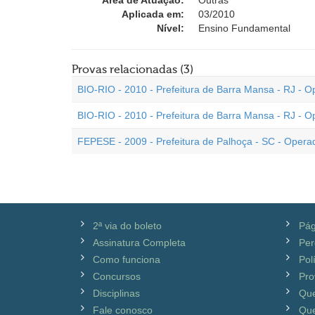
Área de Atuação:
Outras
Aplicada em:
03/2010
Nível:
Ensino Fundamental
Provas relacionadas (3)
BIO-RIO - 2010 - Prefeitura de Barra Mansa - RJ - 
BIO-RIO - 2010 - Prefeitura de Barra Mansa - RJ - 
FEPESE - 2009 - Prefeitura de Palhoça - SC - Oper
2ª via do boleto
Pág
Assinatura Completa
Per
Como funciona
Pol
Concursos
Pro
Disciplinas
Qu
Fale conosco
Que