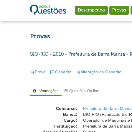
Ir para o conteúdo principal
Desempenho
Provas
Provas
BIO-RIO - 2010 - Prefeitura de Barra Mansa -
Prova
Gabarito
Alteração de Gabarito
Informações
Questões On-line
Concurso:
Prefeitura de Barra Mansa
Banca:
BIO-RIO (Fundação Bio-Rio
Cargo:
Operador de Máquinas e 
Instituição:
Prefeitura de Barra Mansa