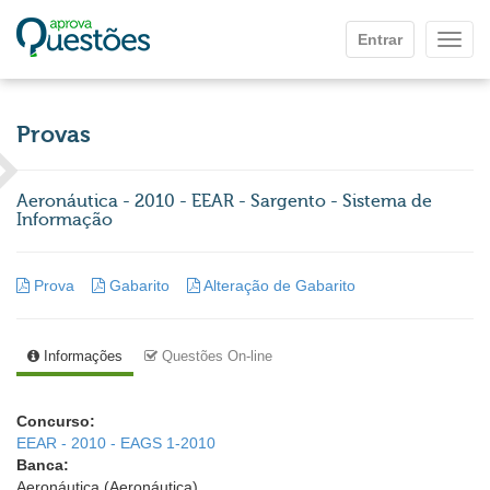
Ir para o conteúdo principal
Entrar
Mostr
Provas
Aeronáutica - 2010 - EEAR - Sargento - Sistema de
Informação
Prova
Gabarito
Alteração de Gabarito
Informações
Questões On-line
Concurso:
EEAR - 2010 - EAGS 1-2010
Banca:
Aeronáutica (Aeronáutica)