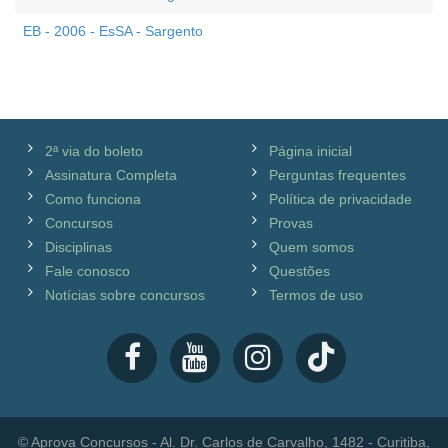
EB - 2006 - EsSA - Sargento
2ª via do boleto
Página inicial
Assinatura Completa
Perguntas frequentes
Como funciona
Política de privacidade
Concursos
Provas
Disciplinas
Quem somos
Fale conosco
Questões
Notícias sobre concursos
Termos de uso
© Aprova Concursos - Al. Dr. Carlos de Carvalho, 1482 - Curitiba,