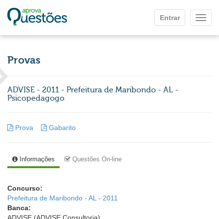
Ir para o conteúdo principal
Entrar
Mostr
Provas
ADVISE - 2011 - Prefeitura de Maribondo - AL -
Psicopedagogo
Prova
Gabarito
Informações
Questões On-line
Concurso:
Prefeitura de Maribondo - AL - 2011
Banca:
ADVISE (ADVISE Consultoria)