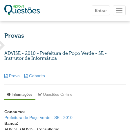
Ir para o conteúdo principal
Entrar
Mostr
Provas
ADVISE - 2010 - Prefeitura de Poço Verde - SE -
Instrutor de Informática
Prova
Gabarito
Informações
Questões On-line
Concurso:
Prefeitura de Poço Verde - SE - 2010
Banca:
ADVISE (ADVISE Consultoria)