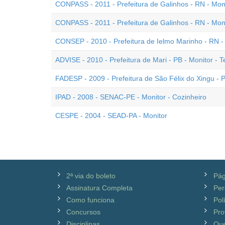
CONPASS - 2011 - Prefeitura de Galinhos - RN - Monit
CONPASS - 2011 - Prefeitura de Galinhos - RN - Mon
CONSEP - 2010 - Prefeitura de Ielmo Marinho - RN - 
ADVISE - 2010 - Prefeitura de Mari - PB - Monitor - T
FADESP - 2009 - Prefeitura de São Félix do Xingu - P
IPAD - 2008 - SENAC-PE - Monitor - Cozinheiro
CESPE - 2004 - SEAD-PA - Monitor
2ª via do boleto
Pág
Assinatura Completa
Per
Como funciona
Pol
Concursos
Pro
Disciplinas
Qu