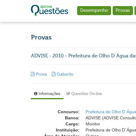
Ir para o conteúdo principal
Desempenho
Provas
Provas
ADVISE - 2010 - Prefeitura de Olho D`Água das
Prova
Gabarito
Informações
Questões On-line
Concurso:
Prefeitura de Olho D`Água
Banca:
ADVISE (ADVISE Consulto
Cargo:
Monitor
Instituição:
Prefeitura de Olho D`Água