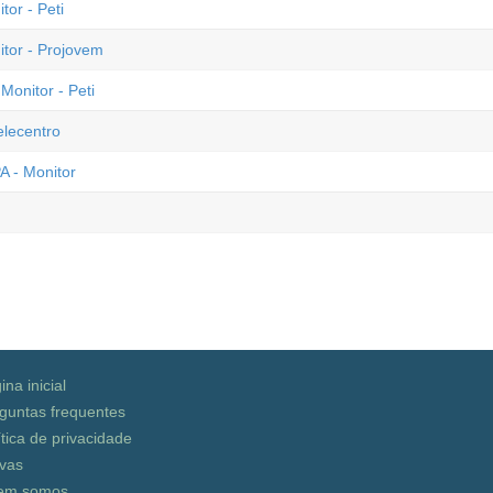
or - Peti
itor - Projovem
Monitor - Peti
elecentro
A - Monitor
ina inicial
guntas frequentes
ítica de privacidade
vas
em somos