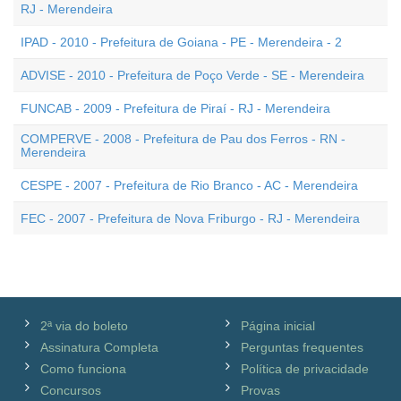
RJ - Merendeira
IPAD - 2010 - Prefeitura de Goiana - PE - Merendeira - 2
ADVISE - 2010 - Prefeitura de Poço Verde - SE - Merendeira
FUNCAB - 2009 - Prefeitura de Piraí - RJ - Merendeira
COMPERVE - 2008 - Prefeitura de Pau dos Ferros - RN -
Merendeira
CESPE - 2007 - Prefeitura de Rio Branco - AC - Merendeira
FEC - 2007 - Prefeitura de Nova Friburgo - RJ - Merendeira
2ª via do boleto
Página inicial
Assinatura Completa
Perguntas frequentes
Como funciona
Política de privacidade
Concursos
Provas