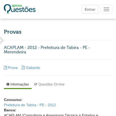
Ir para o conteúdo principal
Entrar
Mostr
Provas
ACAPLAM - 2012 - Prefeitura de Tabira - PE -
Merendeira
Prova
Gabarito
Informações
Questões On-line
Concurso:
Prefeitura de Tabira - PE - 2012
Banca:
ACAPLAM (Consultoria e Assessoria Técnica a Estados e