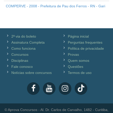
COMPERVE - 2008 - Prefeitura de Pau dos Ferros - RN - Gari
2ª via do boleto
Página inicial
Assinatura Completa
Perguntas frequentes
Como funciona
Política de privacidade
Concursos
Provas
Disciplinas
Quem somos
Fale conosco
Questões
Notícias sobre concursos
Termos de uso
© Aprova Concursos - Al. Dr. Carlos de Carvalho, 1482 - Curitiba,