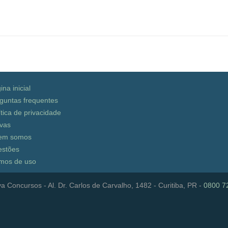
ina inicial
guntas frequentes
ítica de privacidade
vas
em somos
stões
mos de uso
a Concursos - Al. Dr. Carlos de Carvalho, 1482 - Curitiba, PR -
0800 7