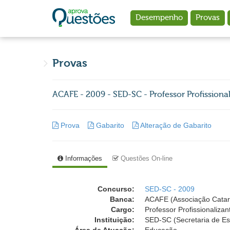
Ir para o conteúdo principal
Desempenho
Provas
Provas
ACAFE - 2009 - SED-SC - Professor Profission
Prova
Gabarito
Alteração de Gabarito
Informações
Questões On-line
Concurso:
SED-SC - 2009
Banca:
ACAFE (Associação Catar
Cargo:
Professor Profissionaliza
Instituição:
SED-SC (Secretaria de Es