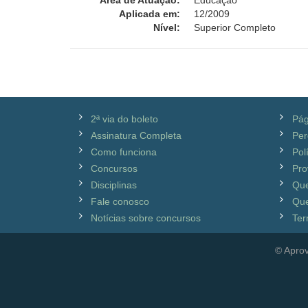
Área de Atuação:
Educação
Aplicada em:
12/2009
Nível:
Superior Completo
2ª via do boleto
Pág
Assinatura Completa
Per
Como funciona
Pol
Concursos
Pro
Disciplinas
Qu
Fale conosco
Que
Notícias sobre concursos
Ter
© Aprov