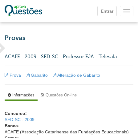
Ir para o conteúdo principal
Entrar
Mostr
Provas
ACAFE - 2009 - SED-SC - Professor EJA - Telesala
Prova
Gabarito
Alteração de Gabarito
Informações
Questões On-line
Concurso:
SED-SC - 2009
Banca:
ACAFE (Associação Catarinense das Fundações Educacionais)