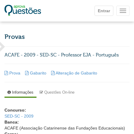
Ir para o conteúdo principal
Entrar
Mostr
Provas
ACAFE - 2009 - SED-SC - Professor EJA - Português
Prova
Gabarito
Alteração de Gabarito
Informações
Questões On-line
Concurso:
SED-SC - 2009
Banca:
ACAFE (Associação Catarinense das Fundações Educacionais)