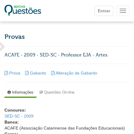
Ir para o conteúdo principal
Entrar
Mostr
Provas
ACAFE - 2009 - SED-SC - Professor EJA - Artes
Prova
Gabarito
Alteração de Gabarito
Informações
Questões On-line
Concurso:
SED-SC - 2009
Banca:
ACAFE (Associação Catarinense das Fundações Educacionais)