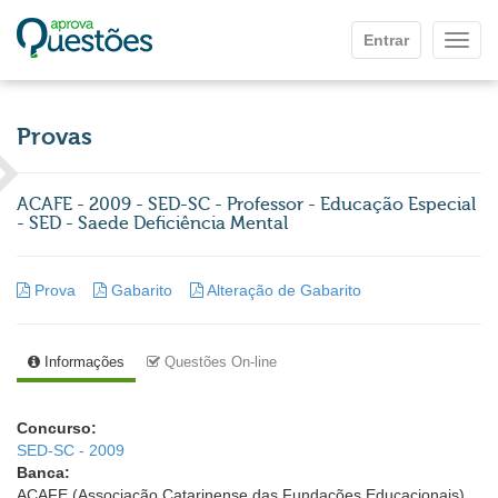
Ir para o conteúdo principal
Entrar
Mostr
Provas
ACAFE - 2009 - SED-SC - Professor - Educação Especial
- SED - Saede Deficiência Mental
Prova
Gabarito
Alteração de Gabarito
Informações
Questões On-line
Concurso:
SED-SC - 2009
Banca:
ACAFE (Associação Catarinense das Fundações Educacionais)