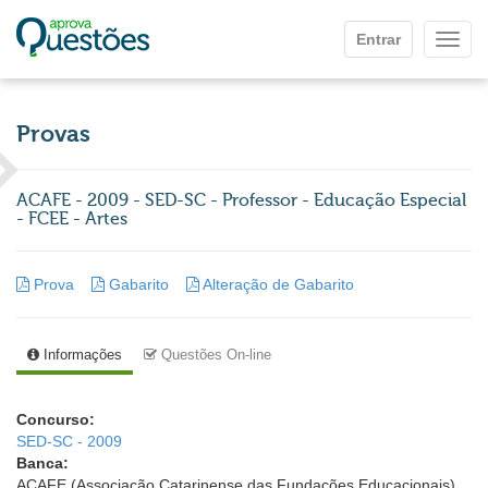
Ir para o conteúdo principal
Entrar
Mostr
Provas
ACAFE - 2009 - SED-SC - Professor - Educação Especial
- FCEE - Artes
Prova
Gabarito
Alteração de Gabarito
Informações
Questões On-line
Concurso:
SED-SC - 2009
Banca:
ACAFE (Associação Catarinense das Fundações Educacionais)