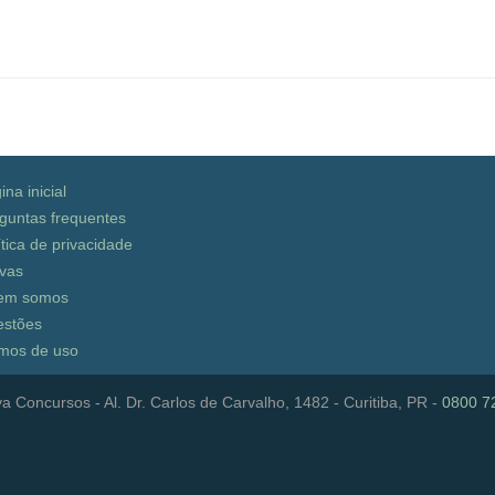
ina inicial
guntas frequentes
ítica de privacidade
vas
em somos
stões
mos de uso
a Concursos - Al. Dr. Carlos de Carvalho, 1482 - Curitiba, PR -
0800 7