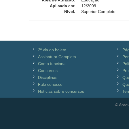
Área de Atuação:
Educação
Aplicada em:
12/2009
Nível:
Superior Completo
2ª via do boleto
Pág
Assinatura Completa
Per
Como funciona
Pol
Concursos
Pro
Disciplinas
Qu
Fale conosco
Que
Notícias sobre concursos
Ter
© Aprov