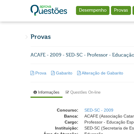
Ir para o conteúdo principal
Desempenho
Provas
Provas
ACAFE - 2009 - SED-SC - Professor - Educação
Prova
Gabarito
Alteração de Gabarito
Informações
Questões On-line
Concurso:
SED-SC - 2009
Banca:
ACAFE (Associação Catar
Cargo:
Professor - Educação Esp
Instituição:
SED-SC (Secretaria de Es