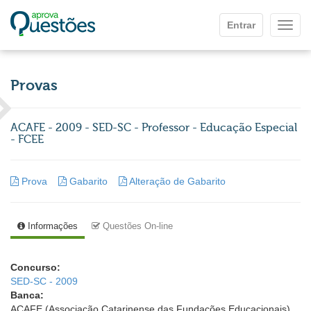
Ir para o conteúdo principal
Entrar
Mostr
Provas
ACAFE - 2009 - SED-SC - Professor - Educação Especial
- FCEE
Prova
Gabarito
Alteração de Gabarito
Informações
Questões On-line
Concurso:
SED-SC - 2009
Banca:
ACAFE (Associação Catarinense das Fundações Educacionais)