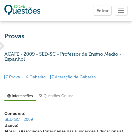
Ir para o conteúdo principal
Entrar
Mostr
Provas
ACAFE - 2009 - SED-SC - Professor de Ensino Médio -
Espanhol
Prova
Gabarito
Alteração de Gabarito
Informações
Questões On-line
Concurso:
SED-SC - 2009
Banca:
ACAFE (Associação Catarinense das Fundações Educacionais)