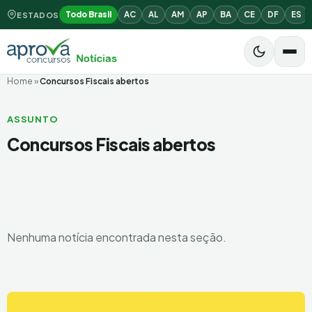
Todo Brasil
AC
AL
AM
AP
BA
CE
DF
ES
ESTADOS
Home
»
Concursos Fiscais abertos
ASSUNTO
Concursos Fiscais abertos
Nenhuma notícia encontrada nesta seção.