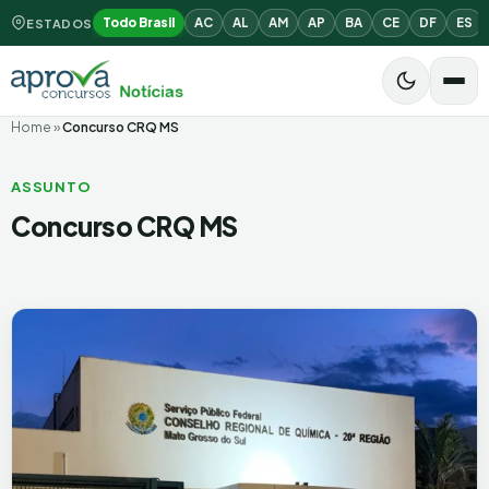
Todo Brasil
AC
AL
AM
AP
BA
CE
DF
ES
ESTADOS
Home
»
Concurso CRQ MS
ASSUNTO
Concurso CRQ MS