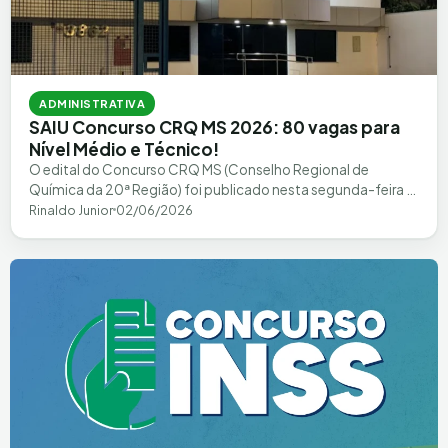
ADMINISTRATIVA
SAIU Concurso CRQ MS 2026: 80 vagas para
Nível Médio e Técnico!
O edital do Concurso CRQ MS (Conselho Regional de
Química da 20ª Região) foi publicado nesta segunda-feira e
traz excelentes oportunidades para…
Rinaldo Junior
02/06/2026