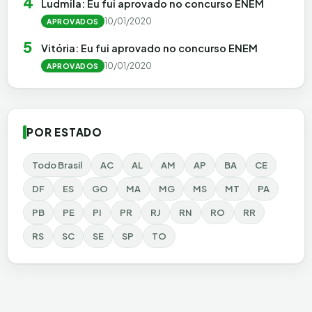
4
Ludmila: Eu fui aprovado no concurso ENEM
10/01/2020
APROVADOS
5
Vitória: Eu fui aprovado no concurso ENEM
10/01/2020
APROVADOS
POR ESTADO
Todo Brasil
AC
AL
AM
AP
BA
CE
DF
ES
GO
MA
MG
MS
MT
PA
PB
PE
PI
PR
RJ
RN
RO
RR
RS
SC
SE
SP
TO