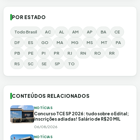
POR ESTADO
Todo Brasil
AC
AL
AM
AP
BA
CE
DF
ES
GO
MA
MG
MS
MT
PA
PB
PE
PI
PR
RJ
RN
RO
RR
RS
SC
SE
SP
TO
CONTEÚDOS RELACIONADOS
NOTÍCIAS
Concurso TCE SP 2026: tudo sobre o Edital;
inscrições adiadas! Salário de R$20 MIL
06/08/2026
NOTÍCIAS