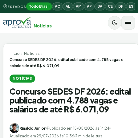
Todo Brasil
AC
AL
AM
AP
BA
CE
DF
ES
ESTADOS
Início
›
Notícias
›
Concurso SEDES DF 2026: edital publicado com 4.788 vagas e
salários de até R$ 6.071,09
NOTÍCIAS
Concurso SEDES DF 2026: edital
publicado com 4.788 vagas e
salários de até R$ 6.071,09
Rinaldo Junior
Publicado em
15/05/2026 às 14:24
Atualizado em
29/07/2026 às 10:36
7 min de leitura