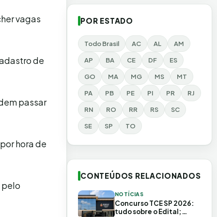
cher vagas
POR ESTADO
Todo Brasil
AC
AL
AM
cadastro de
AP
BA
CE
DF
ES
GO
MA
MG
MS
MT
PA
PB
PE
PI
PR
RJ
podem passar
RN
RO
RR
RS
SC
SE
SP
TO
 por hora de
CONTEÚDOS RELACIONADOS
 pelo
NOTÍCIAS
Concurso TCE SP 2026:
tudo sobre o Edital;