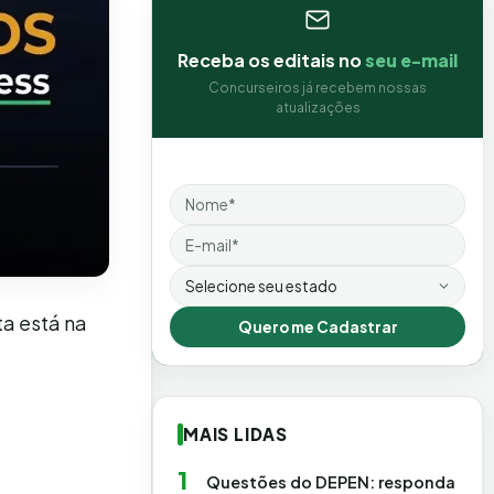
Receba os editais no
seu e-mail
Concurseiros já recebem nossas
atualizações
Nome
Email
Estado
a está na
Quero me Cadastrar
MAIS LIDAS
1
Questões do DEPEN: responda