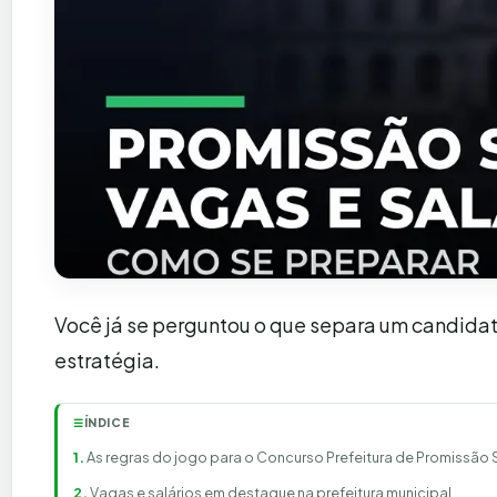
Você já se perguntou o que separa um candida
estratégia.
ÍNDICE
☰
As regras do jogo para o Concurso Prefeitura de Promissão
Vagas e salários em destaque na prefeitura municipal