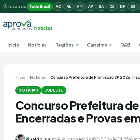
Todo Brasil
AC
AL
AM
AP
BA
CE
DF
ES
ESTADOS
Início
Notícias
Regiões
Carreiras
OAB
Início
›
Notícias
›
Concurso Prefeitura de Promissão SP 2026: Insc
NOTÍCIAS
SUDESTE
Concurso Prefeitura de
Encerradas e Provas em
Rinaldo Junior
Publicado em
26/05/2026 às 14:23
8 min