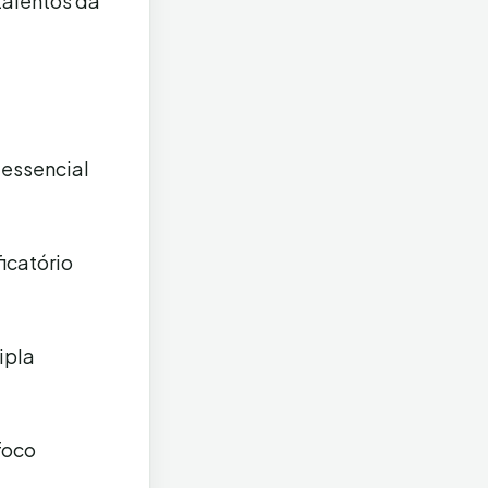
talentos da
 essencial
ficatório
ipla
foco