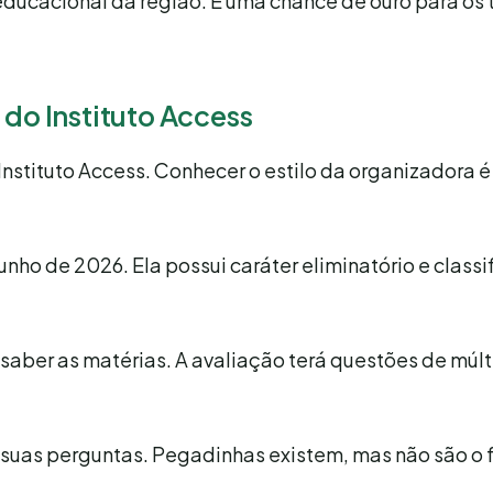
educacional da região. É uma chance de ouro para os 
 do Instituto Access
nstituto Access. Conhecer o estilo da organizadora é
nho de 2026. Ela possui caráter eliminatório e classi
saber as matérias. A avaliação terá questões de múlt
m suas perguntas. Pegadinhas existem, mas não são o 