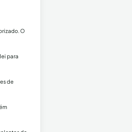
lorizado. O
lei para
res de
bém