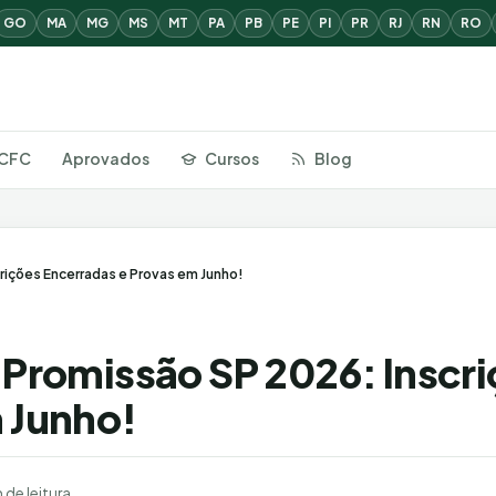
GO
MA
MG
MS
MT
PA
PB
PE
PI
PR
RJ
RN
RO
CFC
Aprovados
Cursos
Blog
rições Encerradas e Provas em Junho!
 Promissão SP 2026: Inscr
 Junho!
 de leitura