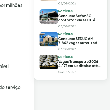
inscrições adiadas!
06/08/2026
por milhões
Salário de R$20 MIL
NOTÍCIAS
Concurso Sefaz SC:
contrato com a FCC é
assinado e edital fica
06/08/2026
iminente
NOTÍCIAS
Concurso SEDUC AM:
7.862 vagas autorizadas
e edital em preparação
06/08/2026
NOTÍCIAS
Vagas Transpetro 2026:
nível
4.171 em 4 editais e até
R$ 15 mil
05/08/2026
do serviço