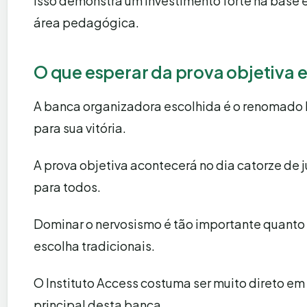
Isso demonstra um investimento forte na base 
área pedagógica.
O que esperar da prova objetiva e
A banca organizadora escolhida é o renomado I
para sua vitória.
A prova objetiva acontecerá no dia catorze de ju
para todos.
Dominar o nervosismo é tão importante quanto 
escolha tradicionais.
O Instituto Access costuma ser muito direto e
principal desta banca.