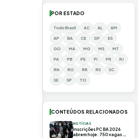
POR ESTADO
Todo Brasil
AC
AL
AM
AP
BA
CE
DF
ES
GO
MA
MG
MS
MT
PA
PB
PE
PI
PR
RJ
RN
RO
RR
RS
SC
SE
SP
TO
CONTEÚDOS RELACIONADOS
NOTÍCIAS
Inscrições PC BA 2026
abrem hoje: 750 vagas e