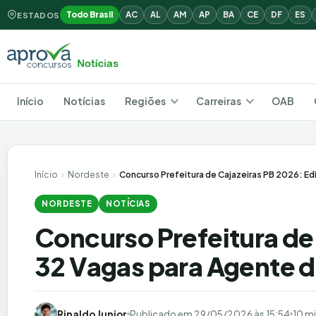
Todo Brasil
AC
AL
AM
AP
BA
CE
DF
ES
ESTADOS
Início
Notícias
Regiões
Carreiras
OAB
Início
›
Nordeste
›
Concurso Prefeitura de Cajazeiras PB 2026: Ed
NORDESTE
NOTÍCIAS
Concurso Prefeitura de
32 Vagas para Agente 
Rinaldo Junior
Publicado em
29/05/2026 às 15:54
10 mi