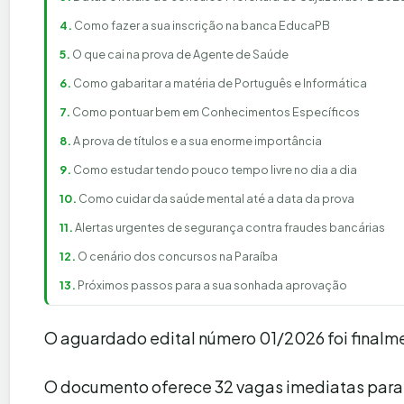
Como fazer a sua inscrição na banca EducaPB
O que cai na prova de Agente de Saúde
Como gabaritar a matéria de Português e Informática
Como pontuar bem em Conhecimentos Específicos
A prova de títulos e a sua enorme importância
Como estudar tendo pouco tempo livre no dia a dia
Como cuidar da saúde mental até a data da prova
Alertas urgentes de segurança contra fraudes bancárias
O cenário dos concursos na Paraíba
Próximos passos para a sua sonhada aprovação
O aguardado edital número 01/2026 foi finalme
O documento oferece 32 vagas imediatas para