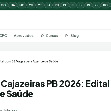
GO
MA
MG
MS
MT
PA
PB
PE
PI
PR
RJ
RN
RO
CFC
Aprovados
Cursos
Blog
ital com 32 Vagas para Agente de Saúde
 Cajazeiras PB 2026: Edita
de Saúde
n de leitura