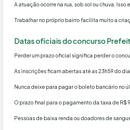
A atuação ocorre na rua, sob sol ou chuva. Isso 
Trabalhar no próprio bairro facilita muito a cri
Datas oficiais do concurso Prefei
Perder um prazo oficial significa perder o concu
As inscrições ficam abertas até as 23h59 do di
Nunca deixe para pagar o boleto bancário no últ
O prazo final para o pagamento da taxa de R$
Pessoas de baixa renda ou doadores de sangue