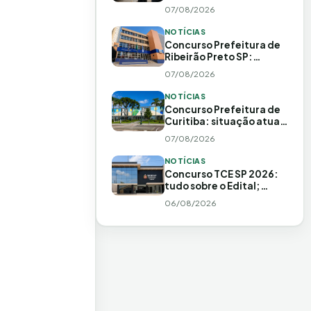
como fazer
07/08/2026
NOTÍCIAS
Concurso Prefeitura de
Ribeirão Preto SP:
situação atual e
07/08/2026
histórico
NOTÍCIAS
Concurso Prefeitura de
Curitiba: situação atual,
banca e 348 vagas
07/08/2026
previstas
NOTÍCIAS
Concurso TCE SP 2026:
tudo sobre o Edital;
inscrições adiadas!
06/08/2026
Salário de R$20 MIL