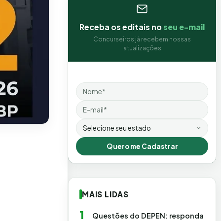
Receba os editais no
seu e-mail
Concurseiros já recebem nossas
atualizações
Nome
Email
Estado
Quero me Cadastrar
MAIS LIDAS
1
Questões do DEPEN: responda