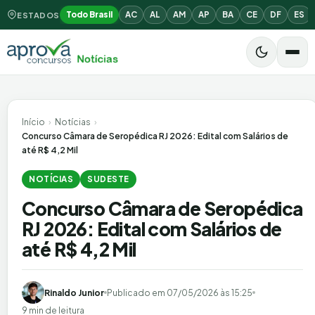
Todo Brasil
AC
AL
AM
AP
BA
CE
DF
ES
ESTADOS
Início
›
Notícias
›
Concurso Câmara de Seropédica RJ 2026: Edital com Salários de
até R$ 4,2 Mil
NOTÍCIAS
SUDESTE
Concurso Câmara de Seropédica
RJ 2026: Edital com Salários de
até R$ 4,2 Mil
Rinaldo Junior
Publicado em
07/05/2026 às 15:25
9 min de leitura