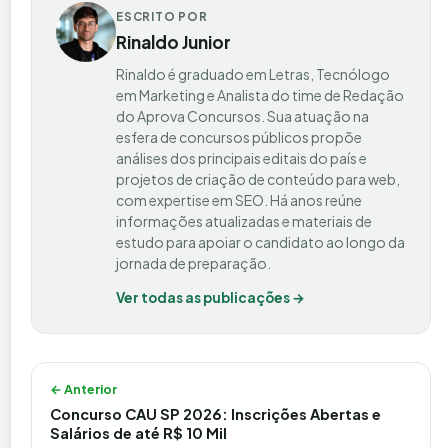
ESCRITO POR
Rinaldo Junior
Rinaldo é graduado em Letras, Tecnólogo
em Marketing e Analista do time de Redação
do Aprova Concursos. Sua atuação na
esfera de concursos públicos propõe
análises dos principais editais do país e
projetos de criação de conteúdo para web,
com expertise em SEO. Há anos reúne
informações atualizadas e materiais de
estudo para apoiar o candidato ao longo da
jornada de preparação.
Ver todas as publicações →
Navegação de Post
← Anterior
Concurso CAU SP 2026: Inscrições Abertas e
Salários de até R$ 10 Mil