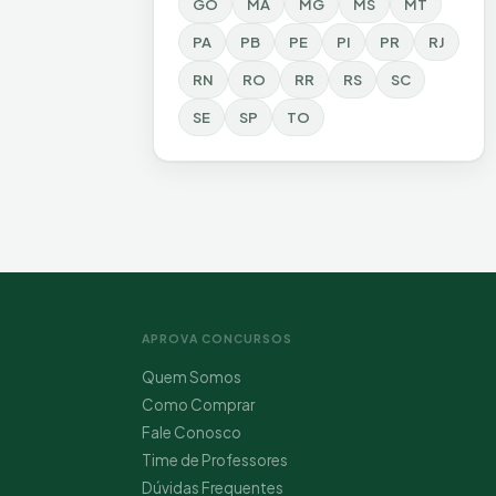
GO
MA
MG
MS
MT
PA
PB
PE
PI
PR
RJ
RN
RO
RR
RS
SC
SE
SP
TO
APROVA CONCURSOS
Quem Somos
Como Comprar
Fale Conosco
Time de Professores
Dúvidas Frequentes