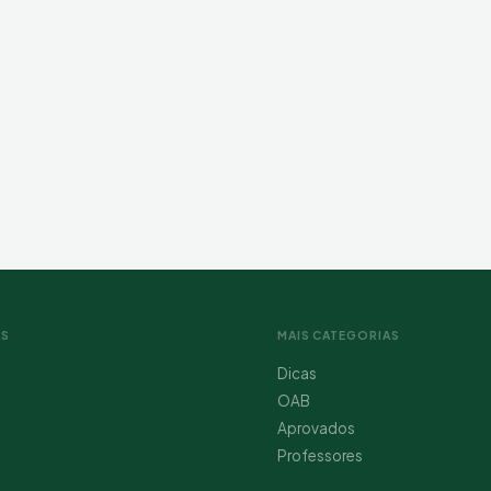
AS
MAIS CATEGORIAS
Dicas
OAB
Aprovados
Professores