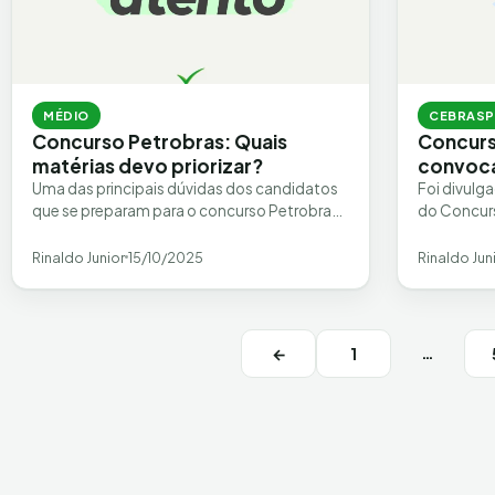
MÉDIO
CEBRASP
Concurso Petrobras: Quais
Concurs
matérias devo priorizar?
convoca
Uma das principais dúvidas dos candidatos
Foi divulg
que se preparam para o concurso Petrobras
do Concur
é sobre quais matérias priorizar nos estudos.
publicado 
Embora não…
as datas e
Rinaldo Junior
15/10/2025
Rinaldo Jun
Navegação de posts
…
←
1