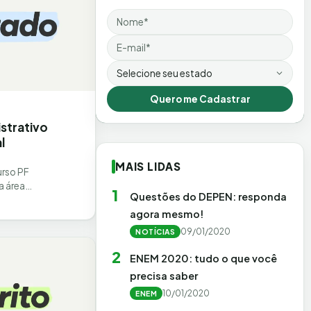
Nome
Email
Estado
Quero me Cadastrar
strativo
l
MAIS LIDAS
urso PF
a área
1
Questões do DEPEN: responda
ogado nesta
agora mesmo!
o, com a
09/01/2020
NOTÍCIAS
2
ENEM 2020: tudo o que você
precisa saber
10/01/2020
ENEM