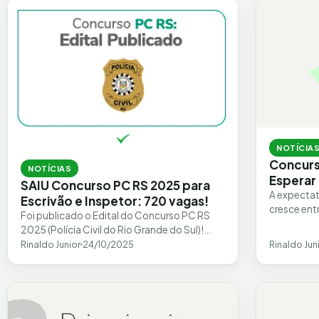
NOTÍCIA
Concurs
NOTÍCIAS
Esperar
SAIU Concurso PC RS 2025 para
A expectat
Escrivão e Inspetor: 720 vagas!
cresce ent
Foi publicado o Edital do Concurso PC RS
uma oport
2025 (Polícia Civil do Rio Grande do Sul)!
data ofici
Com 720 vagas de nível superior para…
Rinaldo Junior
24/10/2025
Rinaldo Jun