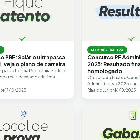
L
ADMINISTRATIVA
 PRF: Salário ultrapassa
Concurso PF Admini
l; veja o plano de carreira
2025: Resultado fina
homologado
 para a Polícia Rodoviária Federal
 dos mais desejados da área
O resultado final do Conc
não apenas pela importância da
Administrativo 2025 para 
,…
administrativa foi homol
ior
17/10/2025
Rinaldo Junior
16/10/2025
quinta-feira, 16 de outubr
publicação no…