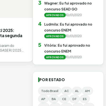
3
Wagner: Eu fui aprovado no
concurso SEAD GO
10/01/2020
APROVADOS
4
Ludmila: Eu fui aprovado no
J 2025:
concurso ENEM
sta segunda
10/01/2020
APROVADOS
5
Vitória: Eu fui aprovado no
iparam do
EGASE RJ 2025
concurso ENEM
vulgação dos
10/01/2020
APROVADOS
ciais das provas,…
POR ESTADO
Todo Brasil
AC
AL
AM
AP
BA
CE
DF
ES