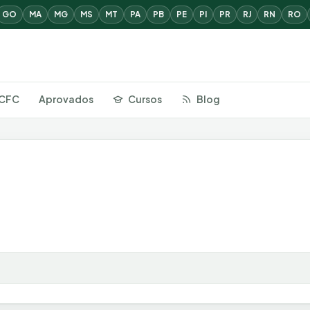
GO
MA
MG
MS
MT
PA
PB
PE
PI
PR
RJ
RN
RO
CFC
Aprovados
Cursos
Blog