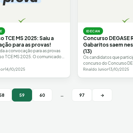
E
IDECAN
o TCE MS 2025: Saiu a
Concurso DEGASE R
ção para as provas!
Gabaritos saem ne
(13)
ada a convocação para as provas
so TCE MS 2025. O comunicado,
Os candidatos que partic
pela banca Cebraspe, estabelece
concurso do Concurso D
…
devem ficar atentos. A di
ior
14/10/2025
Rinaldo Junior
13/10/2025
gabaritos preliminares ofi
…
58
59
60
97
→