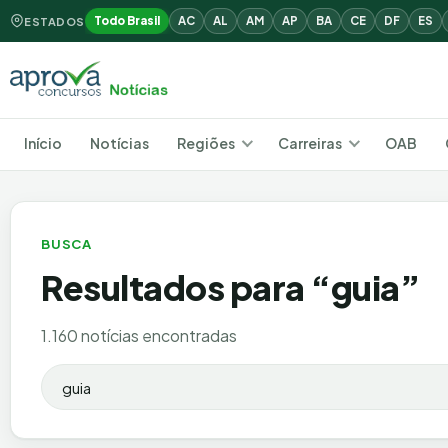
Todo Brasil
AC
AL
AM
AP
BA
CE
DF
ES
ESTADOS
Início
Notícias
Regiões
Carreiras
OAB
BUSCA
Resultados para “
guia
”
1.160 notícias encontradas
Buscar por: