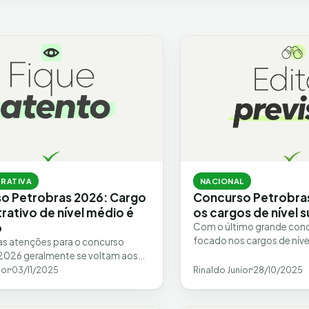
TRATIVA
NACIONAL
o Petrobras 2026: Cargo
Concurso Petrobras
rativo de nível médio é
os cargos de nível 
o
Com o último grande conc
focado nos cargos de nível
s atenções para o concurso
expectativa se volta para
2026 geralmente se voltam aos
de nível superior…
cnicos de operação e manutenção,
ior
03/11/2025
Rinaldo Junior
28/10/2025
 refinarias e…