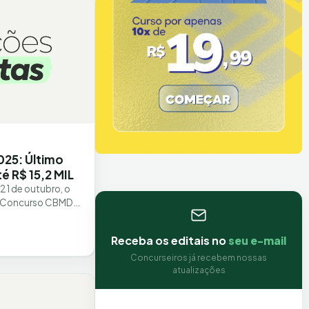
25: Último
té R$ 15,2 MIL
 21 de outubro, o
 o Concurso CBMDF
354 vagas para
Receba os editais no
seu e-mail
Concurseiros já recebem nossas
atualizações