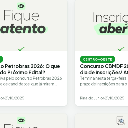
S
CENTRO-OESTE
o Petrobras 2026: O que
Concurso CBMDF 20
 do Próximo Edital?
dia de inscrições! A
iva pelo concurso Petrobras 2026
Termina nesta terça-feira,
re os candidatos, que já miram
prazo de inscrições para
unidade. Embora não haja uma
2025. O certame oferece 
al confirmada,…
os…
ior
21/10/2025
Rinaldo Junior
21/10/2025