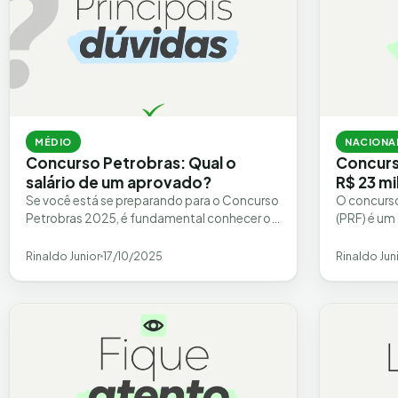
MÉDIO
NACIONA
Concurso Petrobras: Qual o
Concurso
salário de um aprovado?
R$ 23 mi
Se você está se preparando para o Concurso
O concurso
Petrobras 2025, é fundamental conhecer os
(PRF) é um
detalhes sobre o plano de carreira e a…
policial, 
instituição
Rinaldo Junior
17/10/2025
Rinaldo Jun