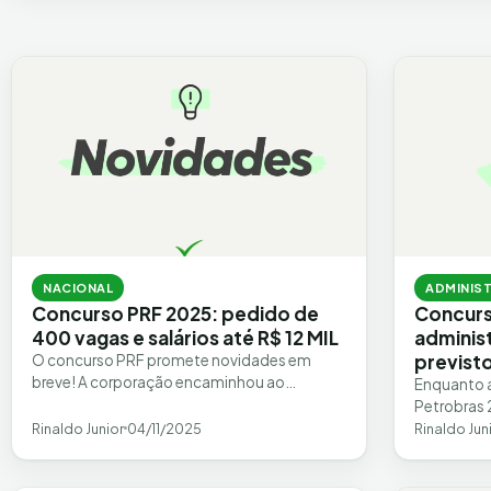
NACIONAL
ADMINIS
Concurso PRF 2025: pedido de
Concurs
400 vagas e salários até R$ 12 MIL
administ
previst
O concurso PRF promete novidades em
breve! A corporação encaminhou ao
Enquanto a
Ministério da Justiça e Segurança Pública um
Petrobras 
pedido de mais de 400…
cargos té
Rinaldo Junior
04/11/2025
Rinaldo Jun
focados em