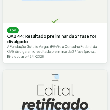
FGV
OAB 44: Resultado preliminar da 2ª fase foi
divulgado
A Fundação Getulio Vargas (FGV) e o Conselho Federal da
OAB divulgaram o resultado preliminar da 2ª fase (prova
prático-profissional) do exame OAB…
Rinaldo Junior
12/11/2025