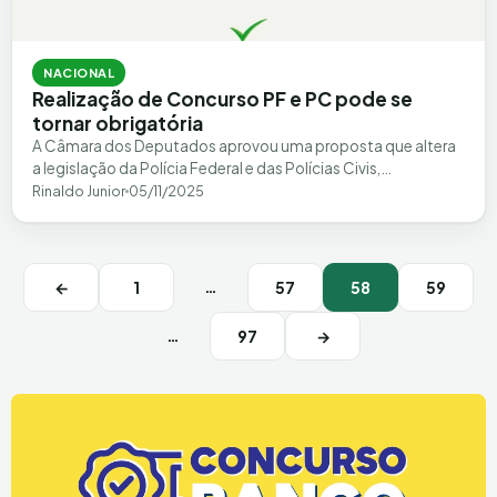
NACIONAL
Realização de Concurso PF e PC pode se
tornar obrigatória
A Câmara dos Deputados aprovou uma proposta que altera
a legislação da Polícia Federal e das Polícias Civis,
determinando a realização obrigatória…
Rinaldo Junior
05/11/2025
Navegação de posts
…
←
1
57
58
59
…
97
→