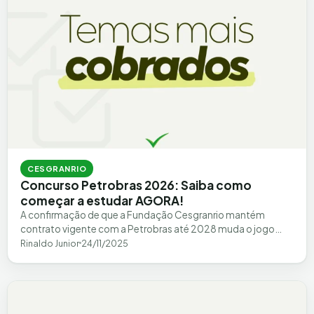
CESGRANRIO
Concurso Petrobras 2026: Saiba como
começar a estudar AGORA!
A confirmação de que a Fundação Cesgranrio mantém
contrato vigente com a Petrobras até 2028 muda o jogo
para quem deseja uma…
Rinaldo Junior
24/11/2025