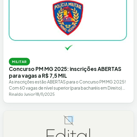
MILITAR
Concurso PM MG 2025: inscrições ABERTAS
para vagas a R$ 7,5 MIL
As inscrições estão ABERTAS para o Concurso PM MG 2025!
Com 60 vagas de nível superior (para bacharéis em Direito)
para a carreira de…
Rinaldo Junior
18/11/2025