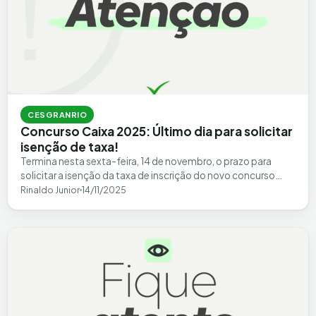
CESGRANRIO
Concurso Caixa 2025: Último dia para solicitar
isenção de taxa!
Termina nesta sexta-feira, 14 de novembro, o prazo para
solicitar a isenção da taxa de inscrição do novo concurso
Caixa 2025. O…
Rinaldo Junior
14/11/2025