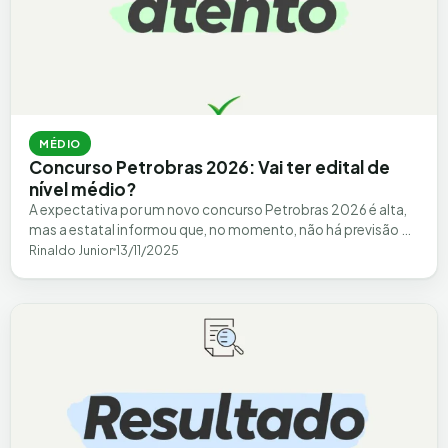
MÉDIO
Concurso Petrobras 2026: Vai ter edital de
nível médio?
A expectativa por um novo concurso Petrobras 2026 é alta,
mas a estatal informou que, no momento, não há previsão de
realização…
Rinaldo Junior
13/11/2025