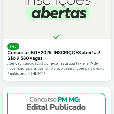
FGV
Concurso IBGE 2025: INSCRIÇÕES abertas!
São 9.580 vagas
Atenção, candidatos! Começa nesta quarta-feira, 19 de
novembro, a partir das 16h, o prazo de inscrições para o novo
concurso IBGE 2025…
Rinaldo Junior
19/11/2025