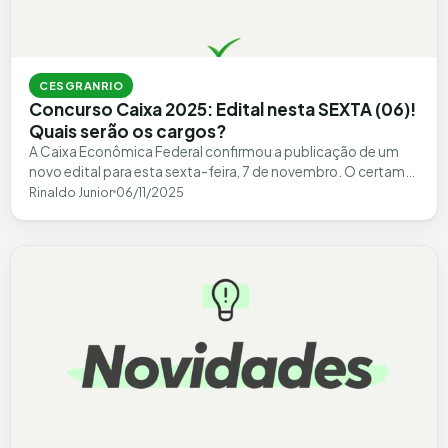
CESGRANRIO
Concurso Caixa 2025: Edital nesta SEXTA (06)!
Quais serão os cargos?
A Caixa Econômica Federal confirmou a publicação de um
novo edital para esta sexta-feira, 7 de novembro. O certame,
que será organizado…
Rinaldo Junior
06/11/2025