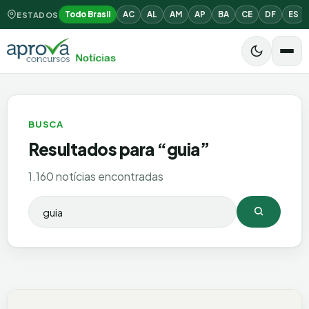
Todo Brasil
AC
AL
AM
AP
BA
CE
DF
ES
ESTADOS
BUSCA
Resultados para “
guia
”
1.160 notícias encontradas
Buscar por:
Buscar