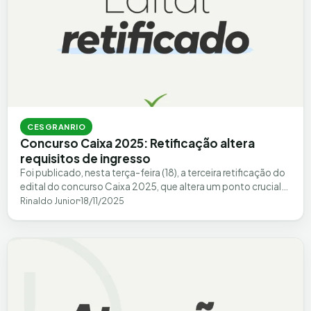
CESGRANRIO
Concurso Caixa 2025: Retificação altera
requisitos de ingresso
Foi publicado, nesta terça-feira (18), a terceira retificação do
edital do concurso Caixa 2025, que altera um ponto crucial
para o cargo…
Rinaldo Junior
18/11/2025