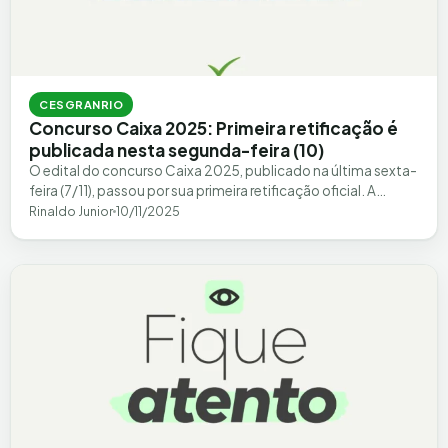
CESGRANRIO
Concurso Caixa 2025: Primeira retificação é
publicada nesta segunda-feira (10)
O edital do concurso Caixa 2025, publicado na última sexta-
feira (7/11), passou por sua primeira retificação oficial. A
mudança, divulgada pela banca…
Rinaldo Junior
10/11/2025