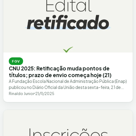
FGV
CNU 2025: Retificação muda pontos de
títulos; prazo de envio começa hoje (21)
A Fundação Escola Nacional de Administração Pública (Enap)
publicou no Diário Oficial da União desta sexta-feira, 21 de
novembro, a 8ª Retificação…
Rinaldo Junior
21/11/2025