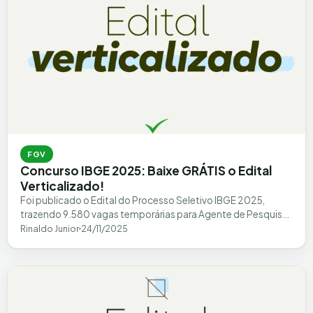
FGV
Concurso IBGE 2025: Baixe GRÁTIS o Edital
Verticalizado!
Foi publicado o Edital do Processo Seletivo IBGE 2025,
trazendo 9.580 vagas temporárias para Agente de Pesquisas
e Mapeamento e Supervisor de…
Rinaldo Junior
24/11/2025