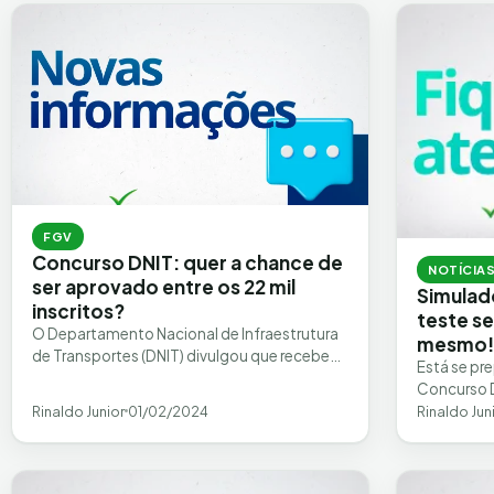
FGV
Concurso DNIT: quer a chance de
NOTÍCIA
ser aprovado entre os 22 mil
Simulad
inscritos?
teste s
O Departamento Nacional de Infraestrutura
mesmo
de Transportes (DNIT) divulgou que recebeu
Está se pr
um total de 22.457 inscrições para o
Concurso 
concurso que irá selecionar…
Vargas (FG
Rinaldo Junior
01/02/2024
Rinaldo Jun
responsáve