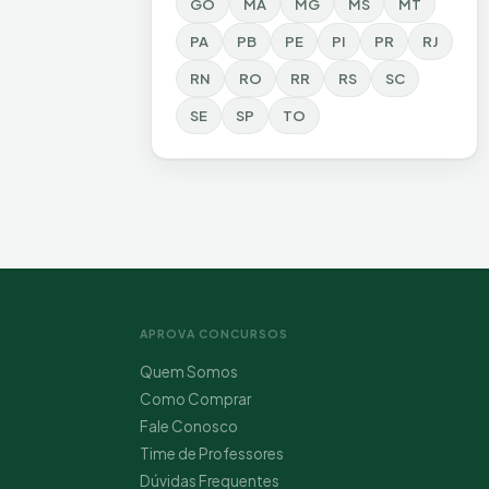
GO
MA
MG
MS
MT
PA
PB
PE
PI
PR
RJ
RN
RO
RR
RS
SC
SE
SP
TO
APROVA CONCURSOS
Quem Somos
Como Comprar
Fale Conosco
Time de Professores
Dúvidas Frequentes