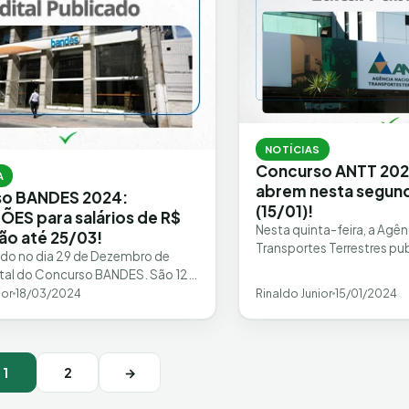
NOTÍCIAS
Concurso ANTT 2024
A
abrem nesta segund
so BANDES 2024:
(15/01)!
ÕES para salários de R$
Nesta quinta-feira, a Agên
vão até 25/03!
Transportes Terrestres pub
ado no dia 29 de Dezembro de
seu concurso. São 50 vagas
tal do Concurso BANDES. São 12
com salários…
adastro de Reserva de…
ior
18/03/2024
Rinaldo Junior
15/01/2024
1
2
→