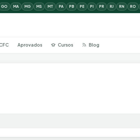
GO
MA
MG
MS
MT
PA
PB
PE
PI
PR
RJ
RN
RO
CFC
Aprovados
Cursos
Blog