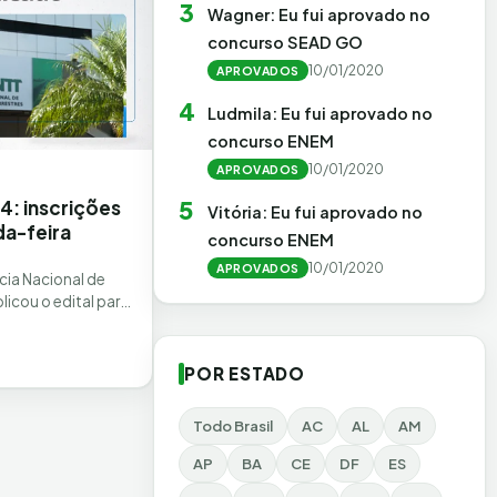
3
Wagner: Eu fui aprovado no
concurso SEAD GO
10/01/2020
APROVADOS
4
Ludmila: Eu fui aprovado no
concurso ENEM
10/01/2020
APROVADOS
5
: inscrições
Vitória: Eu fui aprovado no
a-feira
concurso ENEM
10/01/2020
APROVADOS
cia Nacional de
licou o edital para
 de nível superior
POR ESTADO
Todo Brasil
AC
AL
AM
AP
BA
CE
DF
ES