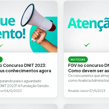
S
NOTÍCIAS
o Concurso DNIT 2023:
FGV no concurso DN
eus conhecimentos agora
Como devem ser as
!
Os concurseiros que almej
como Analista Administrat
eparando para o aguardado
Infraestrutura têm uma ex
DNIT 2023? A Fundação Getúlio
oportunidade à frente, co
V) será a banca examinadora
ior
04/12/2023
Rinaldo Junior
27/11/2023
l por avaliar os…