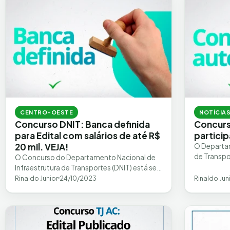
CENTRO-OESTE
NOTÍCIA
Concurso DNIT: Banca definida
Concurs
para Edital com salários de até R$
partici
20 mil. VEJA!
O Departam
de Transpo
O Concurso do Departamento Nacional de
relação a 
Infraestrutura de Transportes (DNIT) está se
Unificado 
aproximando e trazendo boas
Rinaldo Junior
24/10/2023
Rinaldo Jun
oportunidades para quem busca uma
carreira…