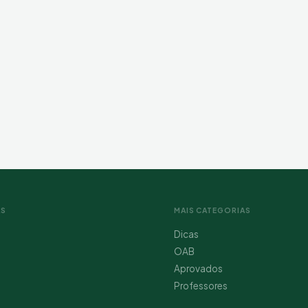
AS
MAIS CATEGORIAS
Dicas
OAB
Aprovados
Professores