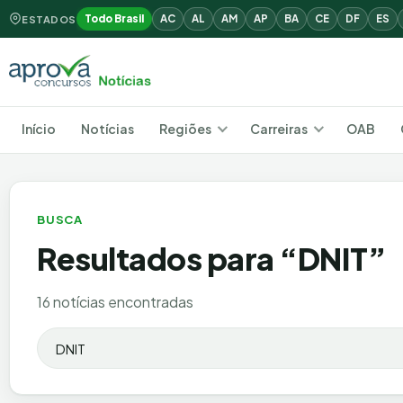
Todo Brasil
AC
AL
AM
AP
BA
CE
DF
ES
ESTADOS
Início
Notícias
Regiões
Carreiras
OAB
BUSCA
Resultados para “
DNIT
”
16 notícias encontradas
Buscar por: