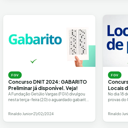
FGV
FGV
Concurso DNIT 2024: GABARITO
Concurs
Preliminar já disponível. Veja!
Locais 
A Fundação Getúlio Vargas (FGV) divulgou
No dia 18 d
nesta terça-feira (20) o aguardado gabarito
provas do
preliminar da prova objetiva do Concurso
Nacional d
DNIT 2024. Realizado no…
para os 2
Rinaldo Junior
21/02/2024
Rinaldo Jun