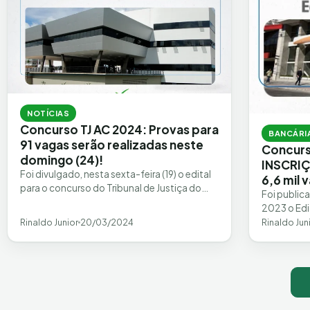
NOTÍCIAS
Concurso TJ AC 2024: Provas para
BANCÁRI
91 vagas serão realizadas neste
Concur
domingo (24)!
INSCRIÇ
Foi divulgado, nesta sexta-feira (19) o edital
6,6 mil 
para o concurso do Tribunal de Justiça do
Foi public
Acre. Com 91 vagas imediatas + 1.460…
2023 o Edi
vagas + C
Rinaldo Junior
20/03/2024
Rinaldo Jun
Navegação de posts