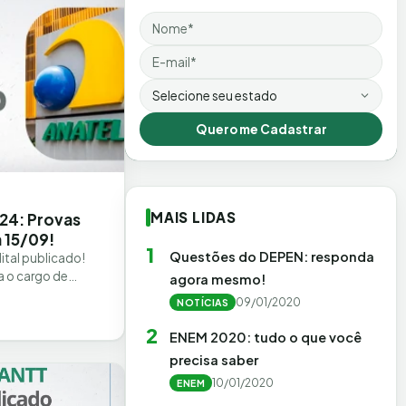
Nome
Email
Estado
Quero me Cadastrar
MAIS LIDAS
24: Provas
 15/09!
1
Questões do DEPEN: responda
tal publicado!
a o cargo de
agora mesmo!
 de Serviços
09/01/2020
NOTÍCIAS
ações, que…
2
ENEM 2020: tudo o que você
precisa saber
10/01/2020
ENEM