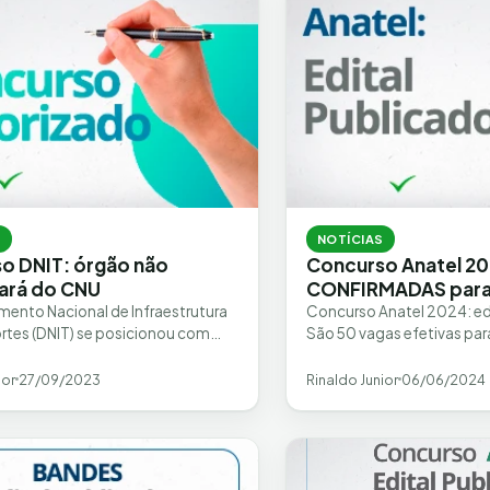
S
NOTÍCIAS
o DNIT: órgão não
Concurso Anatel 20
pará do CNU
CONFIRMADAS para
ento Nacional de Infraestrutura
Concurso Anatel 2024: edi
rtes (DNIT) se posicionou com
São 50 vagas efetivas par
aderir ou não ao Concurso Nacional
Especialista em Regulação
(CNU). De acordo…
Públicos de Telecomunic
ior
27/09/2023
Rinaldo Junior
06/06/2024