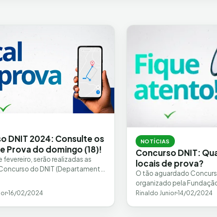
o DNIT 2024: Consulte os
NOTÍCIAS
de Prova do domingo (18)!
Concurso DNIT: Qua
e fevereiro, serão realizadas as
locais de prova?
 Concurso do DNIT (Departamento
O tão aguardado Concurs
e Infraestrutura de Transportes)
organizado pela Fundação
2.457…
(FGV), promete ser um marc
ior
16/02/2024
Rinaldo Junior
14/02/2024
profissional de muitos bra