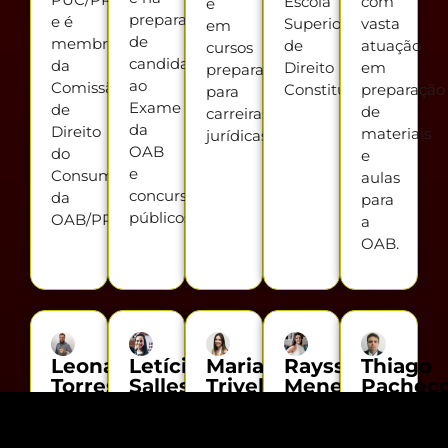
Escola
com
e
preparação
e é
Superior
vasta
em
de
membro
de
atuação
cursos
candidatos
da
Direito
em
preparatórios
ao
Comissão
Constitucional.
preparação
para
Exame
de
de
carreiras
da
Direito
materiais
jurídicas.
OAB
do
e
e
Consumidor
aulas
concursos
da
para
públicos.
OAB/PR.
a
OAB.
Leonardo
Letícia
Mariana
Rayssa
Thiago
Torres
Salles
Triveloni
Meneguetti
Pachec
(Direito
(Prática
(Direito
(Prática
(Direito
Administrativo)
em
Civil
em
Processual
Advogado
Direito
Especial)
Direito
Penal)