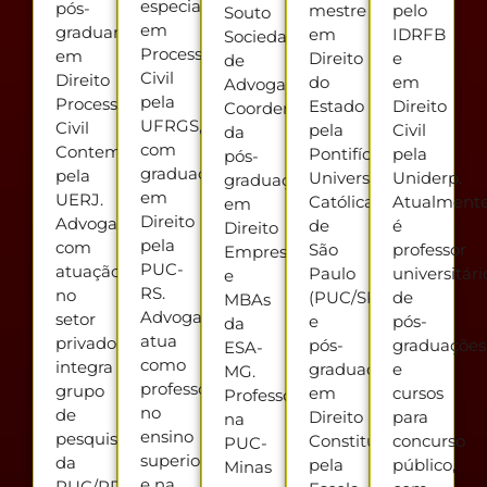
especialista
pós-
mestre
pelo
Souto
em
graduanda
em
IDRFB
Sociedade
Processo
em
Direito
e
de
Civil
Direito
do
em
Advogados.
pela
Processual
Estado
Direito
Coordenador
UFRGS,
Civil
pela
Civil
da
com
Contemporâneo
Pontifícia
pela
pós-
graduação
pela
Universidade
Uniderp.
graduação
em
UERJ.
Católica
Atualment
em
Direito
Advogada
de
é
Direito
pela
com
São
professor
Empresarial
PUC-
atuação
Paulo
universitári
e
RS.
no
(PUC/SP)
de
MBAs
Advogada,
setor
e
pós-
da
atua
privado,
pós-
graduações
ESA-
como
integra
graduado
e
MG.
professora
grupo
em
cursos
Professor
no
de
Direito
para
na
ensino
pesquisa
Constitucional
concurso
PUC-
superior
da
pela
público,
Minas
e na
PUC/PR