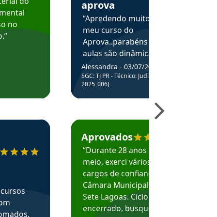
erial do
aprova
amental
“Apredendo muito no
so no
meu curso do
.”
Aprova..parabéns pelas
aulas são dinâmicas e
me ajudam a entender
Alessandra - 03/07/2025
melhor os assuntos.”
SGC: TJ PR - Técnico: Judiciário (Edital
2025_006)
ecomenda o Aprova Concursos em depoimento
Estudante Caio recomenda o Aprova Concur
Aprovados
“Durante 28 anos e
meio, exerci vários
cargos de confiança na
Câmara Municipal de
 cursos
Sete Lagoas. Ciclo
com
encerrado, busquei
nomados,