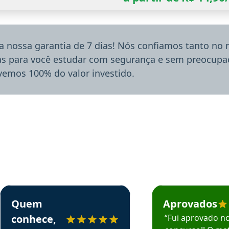
a nossa garantia de 7 dias! Nós confiamos tanto no
ias para você estudar com segurança e sem preocupaç
lvemos 100% do valor investido.
rsos em depoimento
Estudante Sergio recomenda o Aprova Concursos em depoimento
Estudante Mário reco
Quem
Aprovados
conhece,
“Fui aprovado n