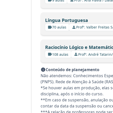
9 aulas
Profº. Ana Flávia / Daia
Língua Portuguesa
70 aulas
Profº. Valber Freitas 
Raciocínio Lógico e Matemáti
108 aulas
Profº. André Tatarin
Conteúdo de planejamento
Não atendemos: Conhecimentos Espec
(PNPS). Rede de Atenção à Saúde (RAS
*Se houver aulas em produção, elas se
disciplina, após o início do curso.
**Em caso de suspensão, anulação ou
contar da data da suspensão ou canc
***A relação de professores pode ser