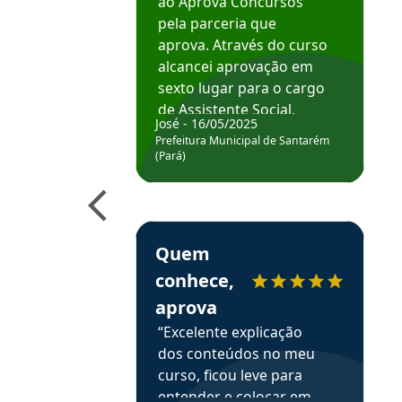
ao Aprova Concursos
pela parceria que
aprova. Através do curso
alcancei aprovação em
sexto lugar para o cargo
de Assistente Social.
José - 16/05/2025
Hoje estou atuando na
Prefeitura Municipal de Santarém
Prefeitura de Santarém.
(Pará)
Obrigado ao professores
e ao APROVA!”
Estudante Elais recomenda o Aprova Concu
Quem
conhece,
aprova
“Excelente explicação
dos conteúdos no meu
curso, ficou leve para
entender e colocar em