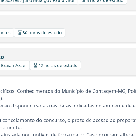
ne Soares / Julio Hidalgo / Paulo Vitor
3 horas de estudo
Santos
30 horas de estudo
co
/ Braian Azael
42 horas de estudo
íficos; Conhecimentos do Município de Contagem-MG; Polí
).
rão disponibilizadas nas datas indicadas no ambiente de es
 cancelamento do concurso, o prazo de acesso ao preparat
elamento.
 ajustada por motivos de força maior. Caso ocorram altera