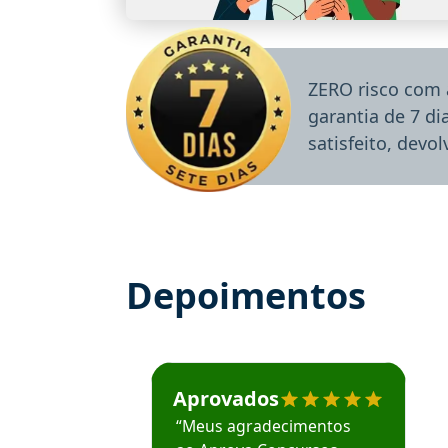
ZERO risco com 
garantia de 7 d
satisfeito, devo
Depoimentos
Estudante José recomenda o Aprova Concu
Aprovados
“Meus agradecimentos