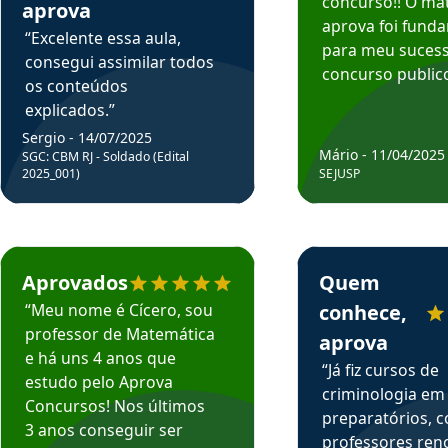
concurso!! O mat
aprova
aprova foi fund
“Excelente essa aula,
para meu suces
consegui assimilar todos
concurso publico
os conteúdos
explicados.”
Sergio - 14/07/2025
Mário - 11/04/2025
SGC: CBM RJ - Soldado (Edital
2025_001)
SEJUSP
rsos em depoimento
Estudante Cicero recomenda o Aprova Concursos em depoimento
Estudante Henrique r
Aprovados
Quem
“Meu nome é Cícero, sou
conhece,
professor de Matemática
aprova
e há uns 4 anos que
“Já fiz cursos de
estudo pelo Aprova
criminologia em
Concursos! Nos últimos
preparatórios, 
3 anos conseguir ser
professores re