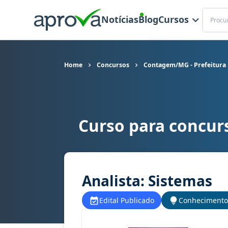
Buscar
Notícias
Blog
Cursos
Home
Concursos
Contagem/MG - Prefeitura
Curso para concur
Curso para concurso Contagem/MG - Prefeitura 
Analista: Sistemas
Edital Publicado
Conhecimento