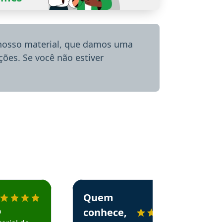
 nosso material, que damos uma
ões. Se você não estiver
menda o Aprova Concursos em depoimento
Estudante Alessandra recomenda o Aprova 
Quem
o
conhece,