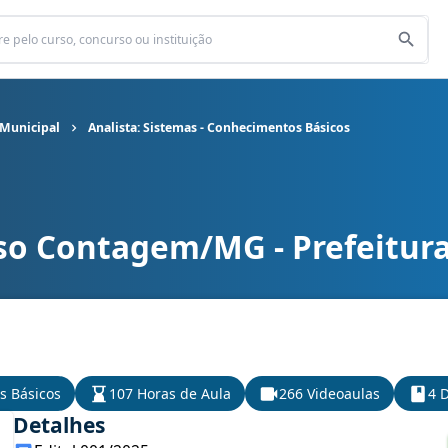
 Municipal
Analista: Sistemas - Conhecimentos Básicos
so Contagem/MG - Prefeitur
Municipal cargo Analista: Sistemas - Conhecimentos Básicos
s Básicos
107 Horas de Aula
266 Videoaulas
4 D
Detalhes