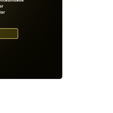
ontabilidade
or
ior