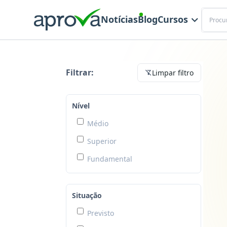
Buscar
Notícias
Blog
Cursos
Não encontramos nenhum concurso 🙁
Filtrar:
Limpar filtro
Nível
Médio
Superior
Fundamental
Situação
Previsto