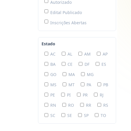
Autorizado
Edital Publicado
Inscrições Abertas
Estado
AC
AL
AM
AP
BA
CE
DF
ES
GO
MA
MG
MS
MT
PA
PB
PE
PI
PR
RJ
RN
RO
RR
RS
SC
SE
SP
TO