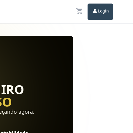
Login
EIRO
SO
eçando agora.